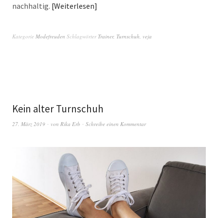
nachhaltig.
Weiterlesen
Kategorie
Modefreuden
Schlagwörter
Trainer
,
Turnschuh
,
veja
Kein alter Turnschuh
27. März 2019
von
Rika Erb
Schreibe einen Kommentar