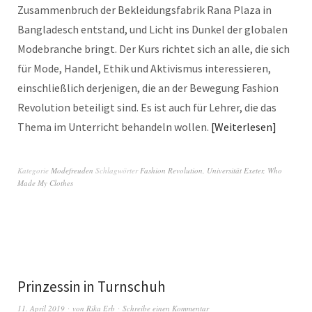
Zusammenbruch der Bekleidungsfabrik Rana Plaza in
Bangladesch entstand, und Licht ins Dunkel der globalen
Modebranche bringt. Der Kurs richtet sich an alle, die sich
für Mode, Handel, Ethik und Aktivismus interessieren,
einschließlich derjenigen, die an der Bewegung Fashion
Revolution beteiligt sind. Es ist auch für Lehrer, die das
Thema im Unterricht behandeln wollen.
Weiterlesen
Kategorie
Modefreuden
Schlagwörter
Fashion Revolution
,
Universität Exeter
,
Who
Made My Clothes
Prinzessin in Turnschuh
11. April 2019
von
Rika Erb
Schreibe einen Kommentar