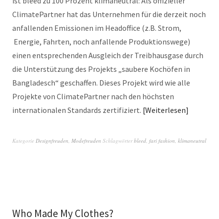
ist bleed zu 100 Prozent klimaneutral: Als offizieller
ClimatePartner hat das Unternehmen für die derzeit noch
anfallenden Emissionen im Headoffice (z.B. Strom,
Energie, Fahrten, noch anfallende Produktionswege)
einen entsprechenden Ausgleich der Treibhausgase durch
die Unterstützung des Projekts „saubere Kochöfen in
Bangladesch“ geschaffen. Dieses Projekt wird wie alle
Projekte von ClimatePartner nach den höchsten
internationalen Standards zertifiziert.
Weiterlesen
Kategorie
Designfreuden
,
Modefreuden
Schlagwörter
bleed
,
fari fashion
,
klimaneutral
Who Made My Clothes?