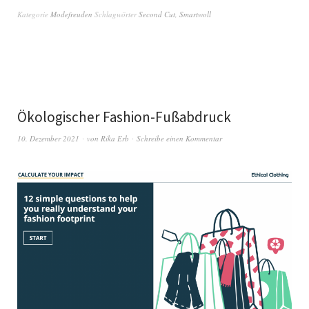
Kategorie
Modefreuden
Schlagwörter
Second Cut
,
Smartwoll
Ökologischer Fashion-Fußabdruck
10. Dezember 2021
von
Rika Erb
Schreibe einen Kommentar