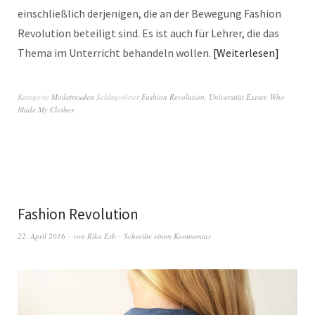
einschließlich derjenigen, die an der Bewegung Fashion
Revolution beteiligt sind. Es ist auch für Lehrer, die das
Thema im Unterricht behandeln wollen.
Weiterlesen
Kategorie
Modefreuden
Schlagwörter
Fashion Revolution
,
Universität Exeter
,
Who
Made My Clothes
Fashion Revolution
22. April 2016
von
Rika Erb
Schreibe einen Kommentar