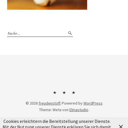
Kontakt
Impressum
Datenschutzerklärung
© 2026
freudenstoff.
Powered by
WordPress
Theme: Weta von
Elmastudio
.
Cookies erleichtern die Bereitstellung unserer Dienste.
Mit der Nutzung unserer Dienste erklären Sie sich damit