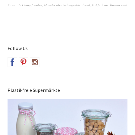
Kategorie
Designfreuden
,
Modefreuden
Schlagwörter
bleed
,
fari fashion
,
klimaneutral
Follow Us
Plastikfreie Supermärkte