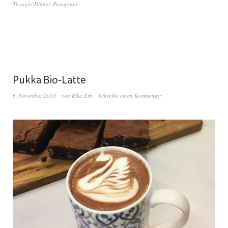
Thought Dinner
,
Patagonia
Pukka Bio-Latte
6. November 2018
von
Rika Erb
Schreibe einen Kommentar