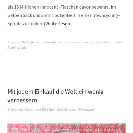
als 15 Millionen innocent-Flaschen davor bewahrt, im
Gelben Sack und somit potentiell in einer Downcycling-
Spirale zu landen.
Weiterlesen
Kategorie
Designfreuden
,
Genussfreuden
Schlagwörter
innocent
,
kreislaufwurtschaft
,
Pfand für alle!
Mit jedem Einkauf die Welt ein wenig
verbessern
3. November 2020
von
Rika Erb
Schreibe einen Kommentar