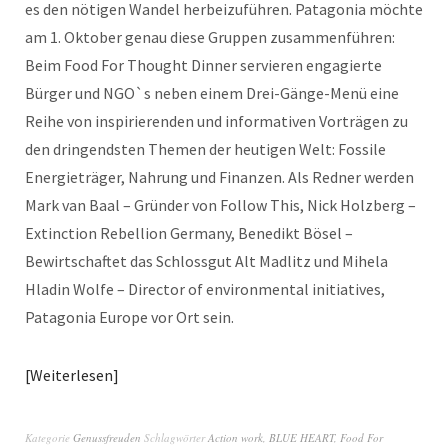
es den nötigen Wandel herbeizuführen. Patagonia möchte
am 1. Oktober genau diese Gruppen zusammenführen:
Beim Food For Thought Dinner servieren engagierte
Bürger und NGO`s neben einem Drei-Gänge-Menü eine
Reihe von inspirierenden und informativen Vorträgen zu
den dringendsten Themen der heutigen Welt: Fossile
Energieträger, Nahrung und Finanzen. Als Redner werden
Mark van Baal – Gründer von Follow This, Nick Holzberg –
Extinction Rebellion Germany, Benedikt Bösel –
Bewirtschaftet das Schlossgut Alt Madlitz und Mihela
Hladin Wolfe – Director of environmental initiatives,
Patagonia Europe vor Ort sein.
Weiterlesen
Kategorie
Genussfreuden
Schlagwörter
Action work
,
BLUE HEART
,
Food For