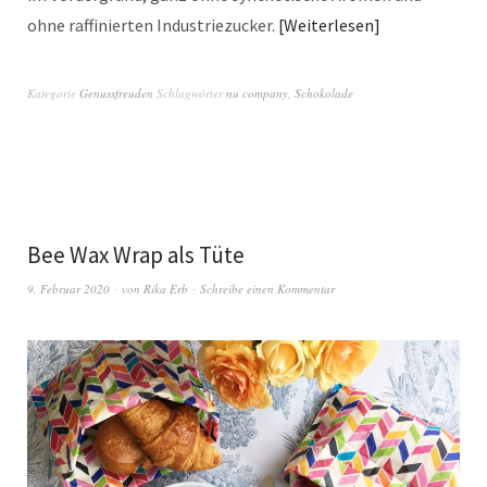
ohne raffinierten Industriezucker.
Weiterlesen
Kategorie
Genussfreuden
Schlagwörter
nu company
,
Schokolade
Bee Wax Wrap als Tüte
9. Februar 2020
von
Rika Erb
Schreibe einen Kommentar