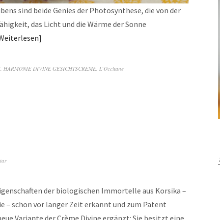
bens sind beide Genies der Photosynthese, die von der
 Fähigkeit, das Licht und die Wärme der Sonne
Weiterlesen
K
,
HARMONIE DIVINE GESICHTSCREME
,
L’Occitane
tar
igenschaften der biologischen Immortelle aus Korsika –
ie – schon vor langer Zeit erkannt und zum Patent
eue Variante der Crème Divine ergänzt: Sie besitzt eine