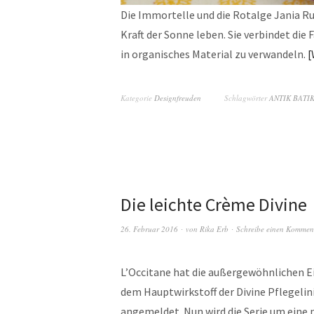
Die Immortelle und die Rotalge Jania Ru
Kraft der Sonne leben. Sie verbindet die
in organisches Material zu verwandeln.
Kategorie
Designfreuden
Schlagwörter
ANTIK BATI
Die leichte Crème Divine
26. Februar 2016
von
Rika Erb
Schreibe einen Kommen
L’Occitane hat die außergewöhnlichen E
dem Hauptwirkstoff der Divine Pflegelin
angemeldet. Nun wird die Serie um eine n