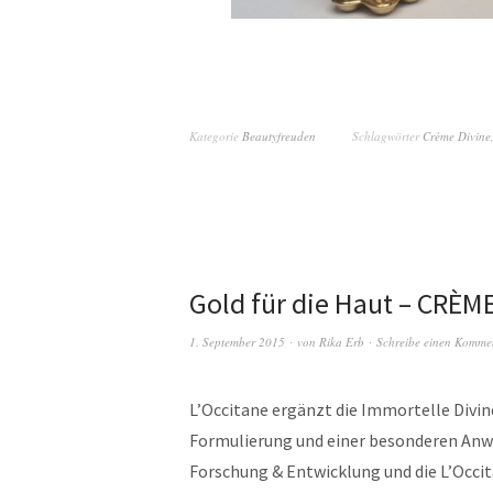
Kategorie
Beautyfreuden
Schlagwörter
Crème Divine
Gold für die Haut – CRÈ
1. September 2015
von
Rika Erb
Schreibe einen Komme
L’Occitane ergänzt die Immortelle Divin
Formulierung und einer besonderen Anwe
Forschung & Entwicklung und die L’Occi