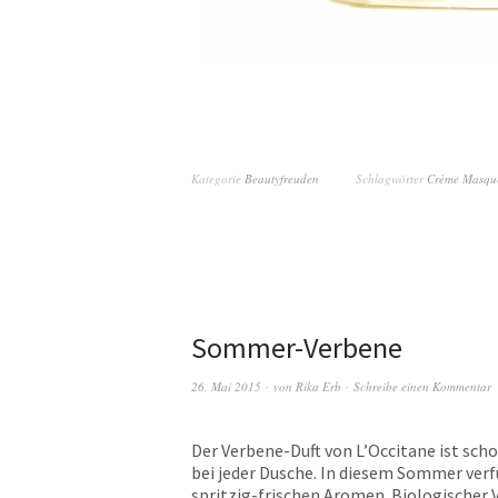
Kategorie
Beautyfreuden
Schlagwörter
Crème Masque
Sommer-Verbene
26. Mai 2015
von
Rika Erb
Schreibe einen Kommentar
Der Verbene-Duft von L’Occitane ist sch
bei jeder Dusche. In diesem Sommer ver
spritzig-frischen Aromen. Biologischer 