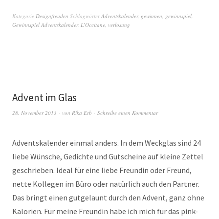
Kategorie
Designfreuden
Schlagwörter
Adventskalender
,
gewinnen
,
gewinnspiel
,
Gewinnspiel Adventskalender
,
L’Occitane
,
verlosung
Advent im Glas
28. November 2013
von
Rika Erb
Schreibe einen Kommentar
Adventskalender einmal anders. In dem Weckglas sind 24
liebe Wünsche, Gedichte und Gutscheine auf kleine Zettel
geschrieben. Ideal für eine liebe Freundin oder Freund,
nette Kollegen im Büro oder natürlich auch den Partner.
Das bringt einen gutgelaunt durch den Advent, ganz ohne
Kalorien. Für meine Freundin habe ich mich für das pink-