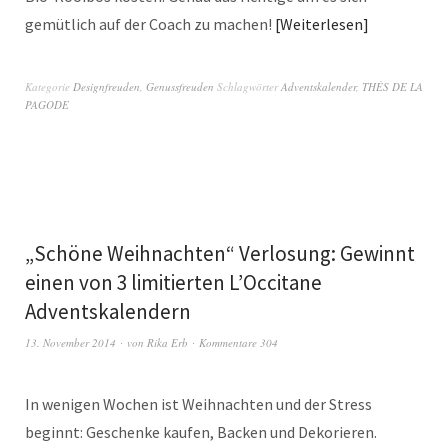
gemütlich auf der Coach zu machen!
Weiterlesen
Kategorie
Designfreuden
,
Genussfreuden
Schlagwörter
Adventskalender
,
THÈS DE LA
PAGODE
„Schöne Weihnachten“ Verlosung: Gewinnt
einen von 3 limitierten L’Occitane
Adventskalendern
13. November 2014
von
Rika Erb
Kommentare 304
In wenigen Wochen ist Weihnachten und der Stress
beginnt: Geschenke kaufen, Backen und Dekorieren.