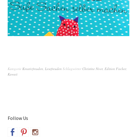
Kategorie
Kreativfreuden
,
Lesefreuden
Schlagwörter
Christine Nivet
,
Edition Fischer
,
Kawaii
Follow Us