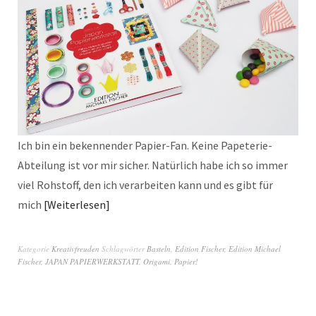
Ich bin ein bekennender Papier-Fan. Keine Papeterie-
Abteilung ist vor mir sicher. Natürlich habe ich so immer
viel Rohstoff, den ich verarbeiten kann und es gibt für
mich
Weiterlesen
Kategorie
Kreativfreuden
Schlagwörter
Basteln
,
Edition Fischer
,
Edition Michael
Fischer
,
JAPAN PAPIERWERKSTATT
,
Origami
,
Papier!