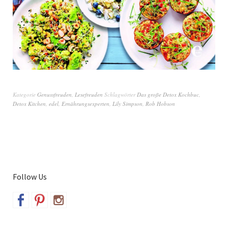
Kategorie
Genussfreuden
,
Lesefreuden
Schlagwörter
Das große Detox Kochbuc
,
Detox Kitchen
,
edel
,
Ernährungsexperten
,
Lily Simpson
,
Rob Hobson
Follow Us