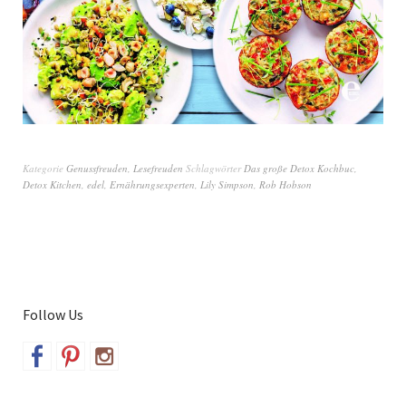
Kategorie
Genussfreuden
,
Lesefreuden
Schlagwörter
Das große Detox Kochbuc
,
Detox Kitchen
,
edel
,
Ernährungsexperten
,
Lily Simpson
,
Rob Hobson
Follow Us