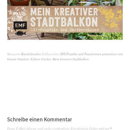
Kategorie
Kreativfreuden
Schlagwörter
DIY-Projekte und Praxiswissen präsentiert vom
Garten Fräulein
,
Edition Fischer
,
Mein kreativer Stadtbalkon
Schreibe einen Kommentar
Deine E-Mail-Adresse wird nicht veröffentlicht.
Erforderliche Felder sind mit
*