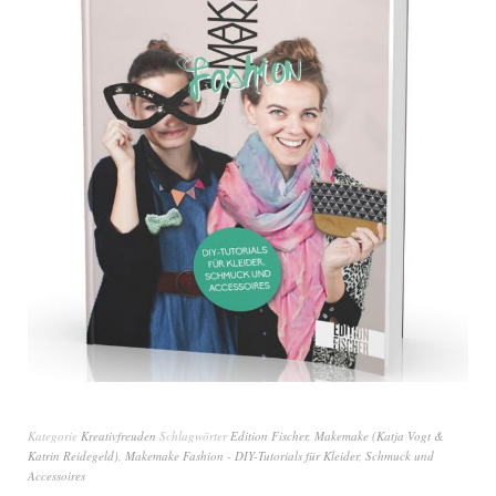
Kategorie
Kreativfreuden
Schlagwörter
Edition Fischer
,
Makemake (Katja Vogt &
Katrin Reidegeld)
,
Makemake Fashion - DIY-Tutorials für Kleider
,
Schmuck und
Accessoires