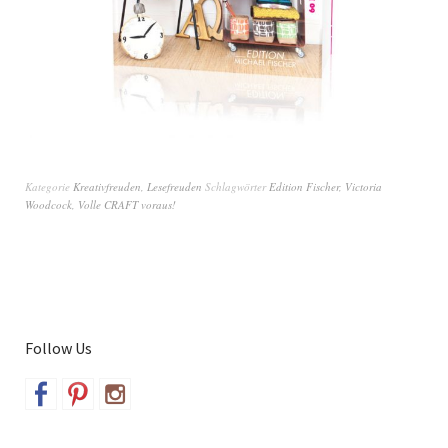
Kategorie
Kreativfreuden
,
Lesefreuden
Schlagwörter
Edition Fischer
,
Victoria
Woodcock
,
Volle CRAFT voraus!
Follow Us