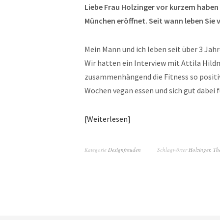
Liebe Frau Holzinger vor kurzem haben 
München eröffnet. Seit wann leben Sie 
Mein Mann und ich leben seit über 3 Jah
Wir hatten ein Interview mit Attila Hil
zusammenhängend die Fitness so positiv 
Wochen vegan essen und sich gut dabei fü
Weiterlesen
Kategorie
Designfreuden
Schlagwörter
Holzinger
,
Th