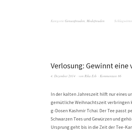
Kategorie
Genussfreuden
,
Modefreuden
Schlagwörte
Verlosung: Gewinnt eine
4. Dezember 2014
von
Rika Erb
Kommentare 86
In der kalten Jahreszeit hilft nur eines 
gemütliche Weihnachtszeit verbringen 
g-Dosen Kashmir Tchai. Der Tee passt per
Schwarzen Tees und Gewürzen und gehört
Ursprung geht bis in die Zeit der Tee-Ka