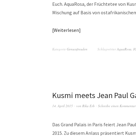
Euch. AquaRosa, der Früchtetee von Kusm
Mischung auf Basis von ostafrikanischem 
Weiterlesen
Kategorie
Genussfreuden
Schlagwörter
AquaRosa
,
I
Kusmi meets Jean Paul Ga
14. April 2015
von
Rika Erb
Schreibe einen Kommentar
Das Grand Palais in Paris feiert Jean Pau
2015. Zu diesem Anlass präsentiert Kusmi