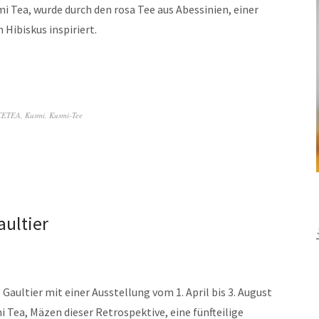
i Tea, wurde durch den rosa Tee aus Abessinien, einer
Hibiskus inspiriert.
CETEA
,
Kusmi
,
Kusmi-Tee
ultier
l Gaultier mit einer Ausstellung vom 1. April bis 3. August
 Tea, Mäzen dieser Retrospektive, eine fünfteilige