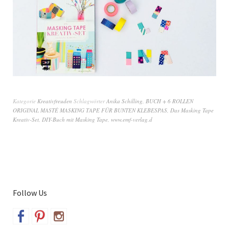
Kategorie
Kreativfreuden
Schlagwörter
Anika Schilling
,
BUCH + 6 ROLLEN
ORIGINAL MASTÉ MASKING TAPE FÜR BUNTEN KLEBESPAS
,
Das Masking Tape
Kreativ-Set
,
DIY-Buch mit Masking Tape
,
www.emf-verlag.d
Follow Us