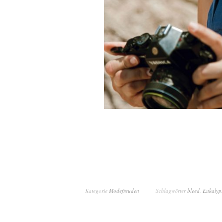
Kategorie
Modefreuden
Schlagwörter
bleed
,
Eukalyp