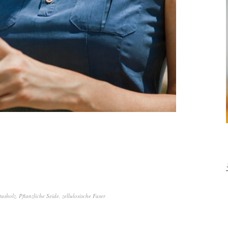
tusholz
,
Pflanzliche Seide
,
zellulosische Faser