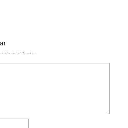
ar
e Felder sind mit
*
markiert