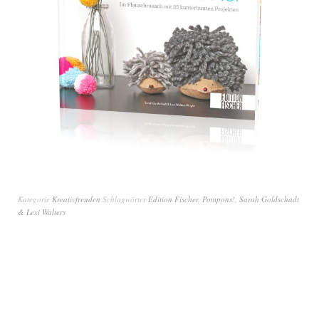
Kategorie
Kreativfreuden
Schlagwörter
Edition Fischer
,
Pompons!
,
Sarah Goldschadt
& Lexi Walters