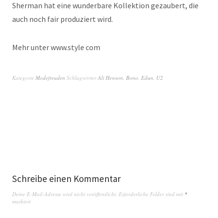
Sherman hat eine wunderbare Kollektion gezaubert, die
auch noch fair produziert wird.
Mehr unter www.style com
Kategorie
Modefreuden
Schlagwörter
Ali Hewson
,
Bono
,
Edun
,
U2
Schreibe einen Kommentar
Deine E-Mail-Adresse wird nicht veröffentlicht.
Erforderliche Felder sind mit
*
markiert