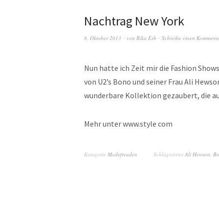
Nachtrag New York
8. Oktober 2013
von
Rika Erb
Schreibe einen Komment
Nun hatte ich Zeit mir die Fashion Show
von U2’s Bono und seiner Frau Ali Hews
wunderbare Kollektion gezaubert, die auc
Mehr unter www.style com
Kategorie
Modefreuden
Schlagwörter
Ali Hewson
,
B