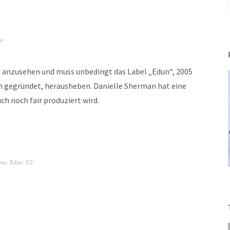
ar
s anzusehen und muss unbedingt das Label „Edun“, 2005
on gegründet, herausheben. Danielle Sherman hat eine
h noch fair produziert wird.
ono
,
Edun
,
U2