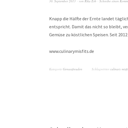
30. September 2013
von
Rika Erb
Schreibe einen Komm
Knapp die Hälfte der Ernte landet täglic
entspricht. Damit das nicht so bleibt, v
Gemüse zu köstlichen Speisen. Seit 2012
www.culinarymisfits.de
Kategorie
Genussfreuden
Schlagwörter
culinary misfi