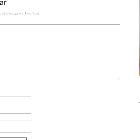
ar
e Felder sind mit
*
markiert