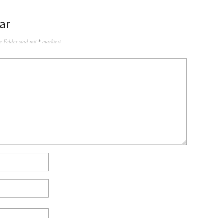
ar
e Felder sind mit
*
markiert