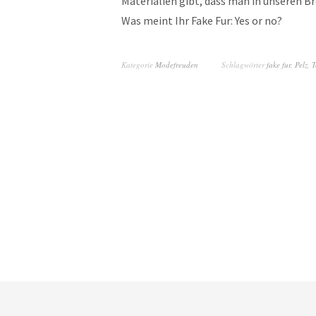
Materialien gibt, dass man in unseren B
Was meint Ihr Fake Fur: Yes or no?
Kategorie
Modefreuden
Schlagwörter
fake fur
,
Pelz
,
T