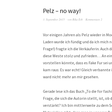
Pelz – no way!
3. September 2015
von
Rika Erb
Kommentare 2
Vor einigen Jahren als Pelz wieder in Mo
Laden wurde ich fündig und da ich mich n
Frage!) fragte ich die Verkäuferin. Auch 
diese Weste stolz und zufrieden… An ein
vorstellen könnte, dass es Fake Fur sei 
kam raus: Es war echt! Gleich verbannte 
ward nicht mehr an mir gesehen.
Gerade lese ich das Buch „To die for fa
Frage, die sich die Autorin stellt, ist, 
verstärkt? Ich bin mittlerweile zu dem