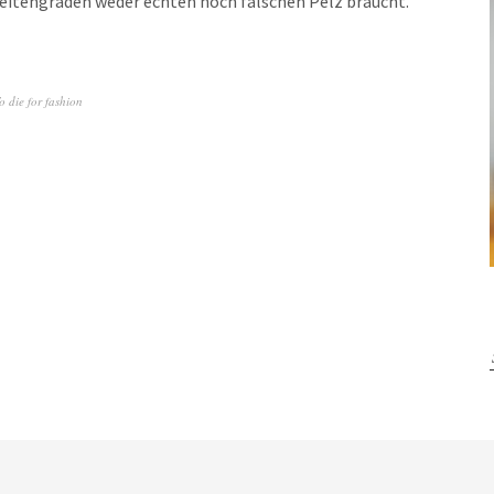
reitengraden weder echten noch falschen Pelz braucht.
o die for fashion