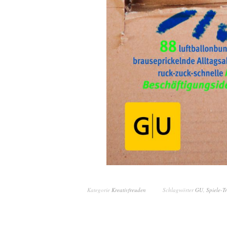
Kategorie
Kreativfreuden
Schlagwörter
GU
,
Spiele-Tr