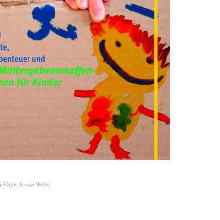
ickkiste
,
Svenja Walter