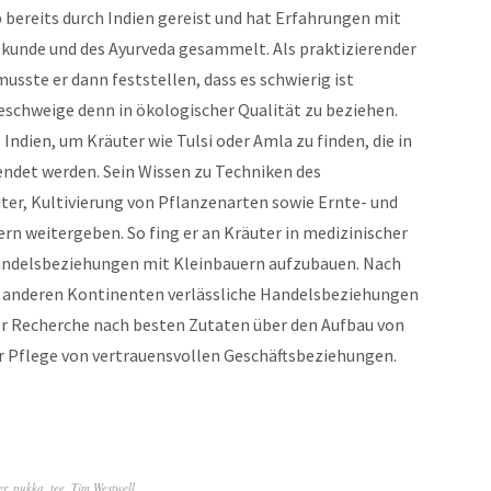
 bereits durch Indien gereist und hat Erfahrungen mit
lkunde und des Ayurveda gesammelt. Als praktizierender
usste er dann feststellen, dass es schwierig ist
geschweige denn in ökologischer Qualität zu beziehen.
 Indien, um Kräuter wie Tulsi oder Amla zu finden, die in
ndet werden. Sein Wissen zu Techniken des
ter, Kultivierung von Pflanzenarten sowie Ernte- und
n weitergeben. So fing er an Kräuter in medizinischer
andelsbeziehungen mit Kleinbauern aufzubauen. Nach
f anderen Kontinenten verlässliche Handelsbeziehungen
r Recherche nach besten Zutaten über den Aufbau von
r Pflege von vertrauensvollen Geschäftsbeziehungen.
er
,
pukka
,
tee
,
Tim Westwell