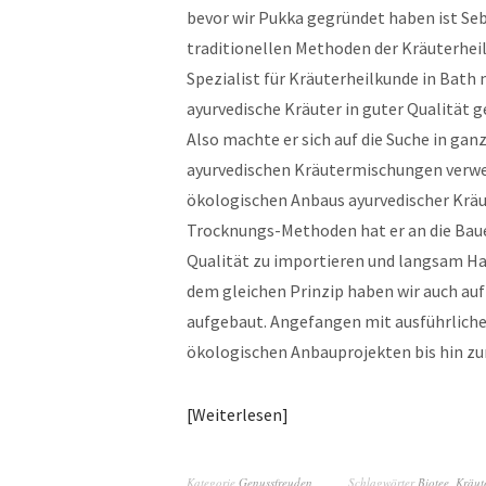
bevor wir Pukka gegründet haben ist Seb
traditionellen Methoden der Kräuterhei
Spezialist für Kräuterheilkunde in Bath m
ayurvedische Kräuter in guter Qualität 
Also machte er sich auf die Suche in ganz
ayurvedischen Kräutermischungen verwe
ökologischen Anbaus ayurvedischer Kräu
Trocknungs-Methoden hat er an die Bauer
Qualität zu importieren und langsam H
dem gleichen Prinzip haben wir auch au
aufgebaut. Angefangen mit ausführliche
ökologischen Anbauprojekten bis hin zu
Weiterlesen
Kategorie
Genussfreuden
Schlagwörter
Biotee
,
Kräut