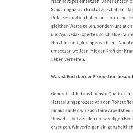
Nachhaltiges einsetzen. Daher entschlos
Stadtmagazin in Bristol zu schalten. D
Pole. Seb und ich haben uns sofort beste
gleichen Werte teilen, sondern uns auch
und Ayurveda-Experte und ich als erfah
Herzblut und „durchgemachten“ Nächten e
umsetzen wollten: Mit der Kraft der Kr
Leben verhelfen.
Was ist Euch bei der Produktion besond
Generell ist bei uns höchste Qualität er
Herstellungsprozess von den Rohstoffen 
hinaus zählen wir auch faire Arbeitsbe
Umweltschutz zu den notwendigen Bedin
erzeugen. Wir verfolgen ein ganzheitlich