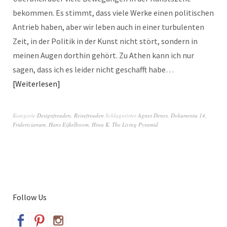
bekommen. Es stimmt, dass viele Werke einen politischen
Antrieb haben, aber wir leben auch in einer turbulenten
Zeit, in der Politik in der Kunst nicht stört, sondern in
meinen Augen dorthin gehört. Zu Athen kann ich nur
sagen, dass ich es leider nicht geschafft habe…
Weiterlesen
Kategorie
Designfreuden
,
Reisefreuden
Schlagwörter
Agnes Denes
,
Dokumenta 14
,
Fridericianum
,
Hans Eijkelboom
,
Hiwa K
,
The Living Pyramid
Follow Us