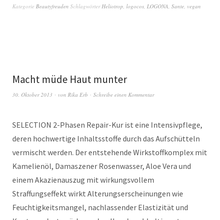
Kategorie
Beautyfreuden
Schlagwörter
Heliotrop
,
logocos
,
LOGONA
,
Sante
,
vegan
Macht müde Haut munter
30. Oktober 2013
von
Rika Erb
Schreibe einen Kommentar
SELECTION 2-Phasen Repair-Kur ist eine Intensivpflege,
deren hochwertige Inhaltsstoffe durch das Aufschütteln
vermischt werden. Der entstehende Wirkstoffkomplex mit
Kamelienöl, Damaszener Rosenwasser, Aloe Vera und
einem Akazienauszug mit wirkungsvollem
Straffungseffekt wirkt Alterungserscheinungen wie
Feuchtigkeitsmangel, nachlassender Elastizität und