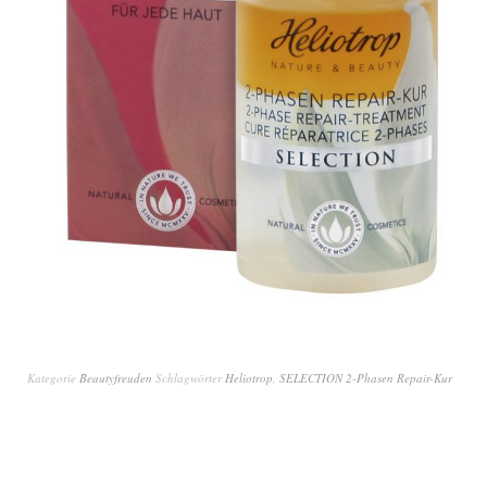
Kategorie
Beautyfreuden
Schlagwörter
Heliotrop
,
SELECTION 2-Phasen Repair-Kur