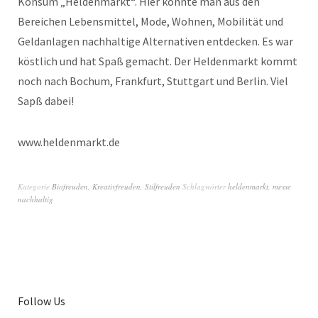
Konsum „Heldenmarkt“. Hier konnte man aus den
Bereichen Lebensmittel, Mode, Wohnen, Mobilität und
Geldanlagen nachhaltige Alternativen entdecken. Es war
köstlich und hat Spaß gemacht. Der Heldenmarkt kommt
noch nach Bochum, Frankfurt, Stuttgart und Berlin. Viel
Sapß dabei!
www.heldenmarkt.de
Kategorie
Biofreuden
,
Kreativfreuden
,
Stilfreuden
Schlagwörter
heldenmarkt
,
messe
nachhaltig
Follow Us