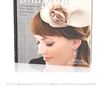
Kategorie
Kreativfreuden
Schlagwörter
Chapeau
,
Fischer Edition
,
Susanne Woods