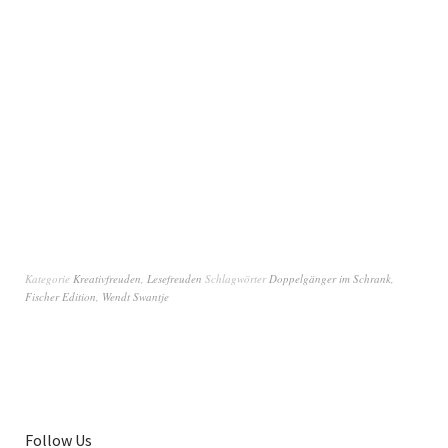
Kategorie
Kreativfreuden
,
Lesefreuden
Schlagwörter
Doppelgänger im Schrank
,
Fischer Edition
,
Wendt Swantje
Follow Us