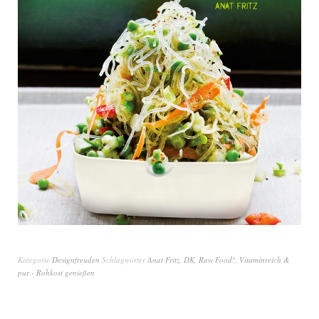
Kategorie
Designfreuden
Schlagwörter
Anat Fritz
,
DK
,
Raw Food!
,
Vitaminreich &
pur - Rohkost genießen