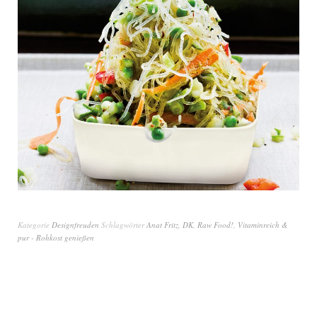
Kategorie
Designfreuden
Schlagwörter
Anat Fritz
,
DK
,
Raw Food!
,
Vitaminreich &
pur - Rohkost genießen