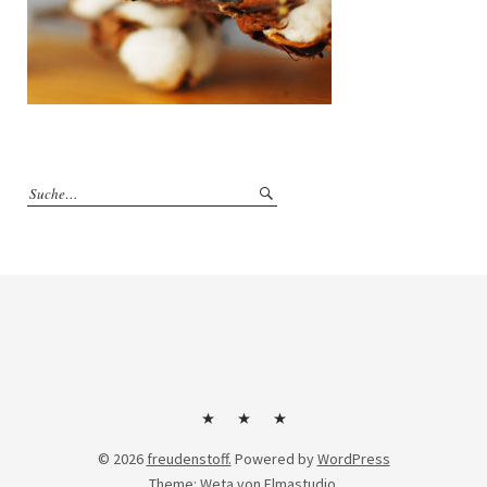
Kontakt
Impressum
Datenschutzerklärung
© 2026
freudenstoff.
Powered by
WordPress
Theme: Weta von
Elmastudio
.