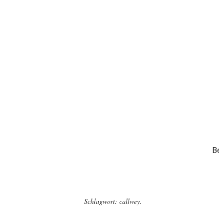
B
Schlagwort:
callwey.