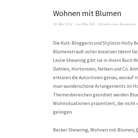
Wohnen mit Blumen
30. Mai 2014
von
Rika Erb
Schreibe einen Kommentar
Die Kult-Bloggerin und Stylistin Holly B
Blumenstrauß voller kreativer Ideen! G
Leslie Shewring gibt sie in ihrem Buch
Dahlien, Hortensien, Nelken und Co. An
erklären die Autorinnen genau, worauf 
man wunderschöne Arrangements im Han
Themenbereichen geordnet werden Blum
Wohnsituationen präsentiert, die nicht v
gelingen.
Becker Shewring, Wohnen mit Blumen,