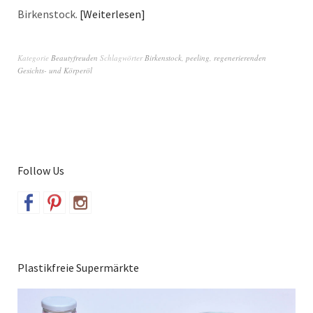
Birkenstock.
Weiterlesen
Kategorie
Beautyfreuden
Schlagwörter
Birkenstock
,
peeling
,
regenerierenden
Gesichts- und Körperöl
Follow Us
Plastikfreie Supermärkte