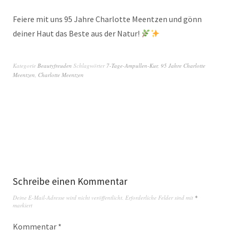
Feiere mit uns 95 Jahre Charlotte Meentzen und gönn
deiner Haut das Beste aus der Natur!
Kategorie
Beautyfreuden
Schlagwörter
7-Tage-Ampullen-Kur
,
95 Jahre Charlotte
Meentzen
,
Charlotte Meentzen
Schreibe einen Kommentar
Deine E-Mail-Adresse wird nicht veröffentlicht.
Erforderliche Felder sind mit
*
markiert
Kommentar
*