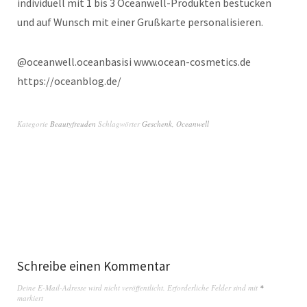
individuell mit 1 bis 3 Oceanwell-Produkten bestücken
und auf Wunsch mit einer Grußkarte personalisieren.
@oceanwell.oceanbasisi www.ocean-cosmetics.de
https://oceanblog.de/
Kategorie
Beautyfreuden
Schlagwörter
Geschenk
,
Oceanwell
Schreibe einen Kommentar
Deine E-Mail-Adresse wird nicht veröffentlicht.
Erforderliche Felder sind mit
*
markiert