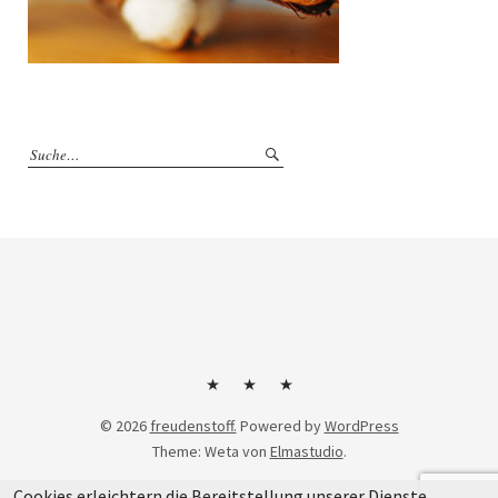
Kontakt
Impressum
Datenschutzerklärung
© 2026
freudenstoff.
Powered by
WordPress
Theme: Weta von
Elmastudio
.
Cookies erleichtern die Bereitstellung unserer Dienste.