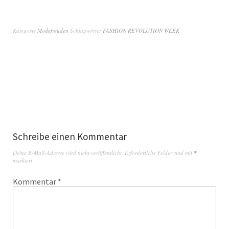
Kategorie
Modefreuden
Schlagwörter
FASHION REVOLUTION WEEK
Schreibe einen Kommentar
Deine E-Mail-Adresse wird nicht veröffentlicht.
Erforderliche Felder sind mit
*
markiert
Kommentar
*