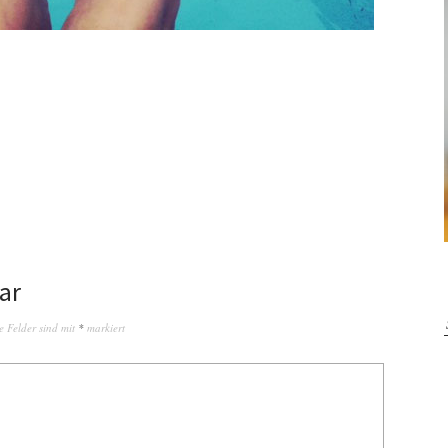
ar
e Felder sind mit
*
markiert