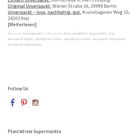
Original Unverpackt
, Wiener Straße 16, 10999 Berlin
Unverpackt – lose, nachhaltig, gut
, Kronshagener Weg 10,
24103 Kiel
Weiterlesen
Kategorie
Genussfreuden
Schlagwörter
Liste plastikfreier Supermärkte
,
Liste
unverpackt Läden
,
plastikfreien Läden
,
plastikfreier Laden
,
unverpackt Supermarkt
,
unverpackt Supermärkte
Follow Us
Plastikfreie Supermärkte