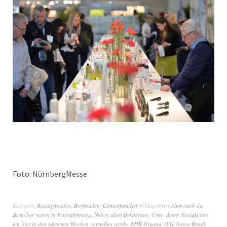
Foto: NürnbergMesse
Kategorie
Beautyfreuden
,
Biofreuden
,
Genussfreuden
Schlagwörter
aber auch die
Besucher waren in Feierstimmung. Neben alten Bekannten
,
Cime
,
deren Neuigkeiten
ich hier in den nächsten Wochen vorstellen werde
,
NHR Organic Oils
,
Surya Brasil