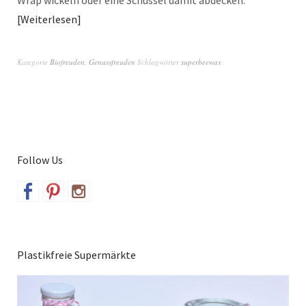
Wrap wickeln oder eine Schüssel damit abdecken.
Weiterlesen
Kategorie
Biofreuden
,
Genussfreuden
Schlagwörter
superbeewax
Follow Us
Plastikfreie Supermärkte