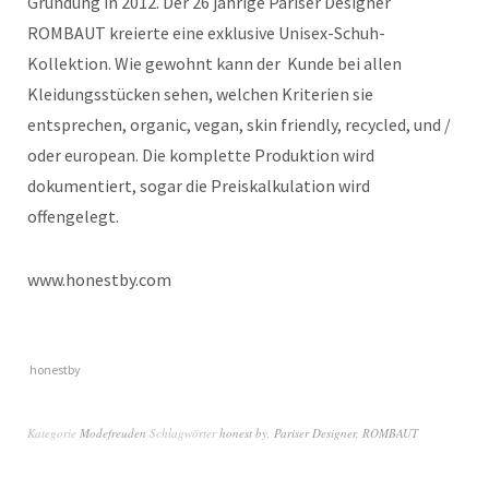
Gründung in 2012. Der 26 jährige Pariser Designer
ROMBAUT kreierte eine exklusive Unisex-Schuh-
Kollektion. Wie gewohnt kann der Kunde bei allen
Kleidungsstücken sehen, welchen Kriterien sie
entsprechen, organic, vegan, skin friendly, recycled, und /
oder european. Die komplette Produktion wird
dokumentiert, sogar die Preiskalkulation wird
offengelegt.
www.honestby.com
honestby
Kategorie
Modefreuden
Schlagwörter
honest by
,
Pariser Designer
,
ROMBAUT