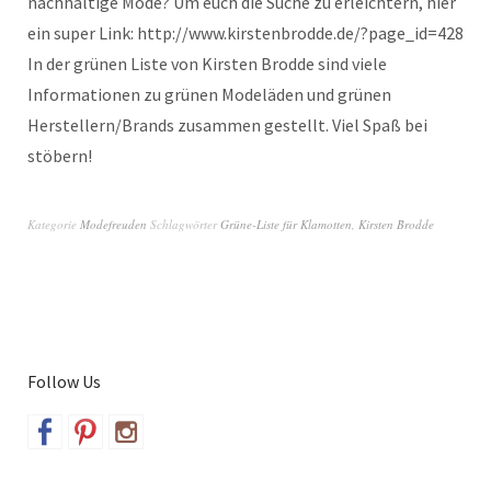
nachhaltige Mode? Um euch die Suche zu erleichtern, hier
ein super Link: http://www.kirstenbrodde.de/?page_id=428
In der grünen Liste von Kirsten Brodde sind viele
Informationen zu grünen Modeläden und grünen
Herstellern/Brands zusammen gestellt. Viel Spaß bei
stöbern!
Kategorie
Modefreuden
Schlagwörter
Grüne-Liste für Klamotten
,
Kirsten Brodde
Follow Us