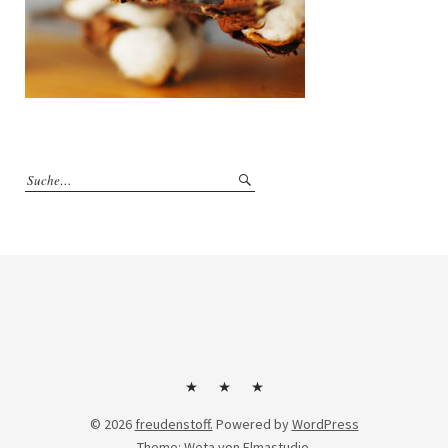
Kontakt
Impressum
Datenschutzerklärung
© 2026
freudenstoff.
Powered by
WordPress
Theme: Weta von
Elmastudio
.