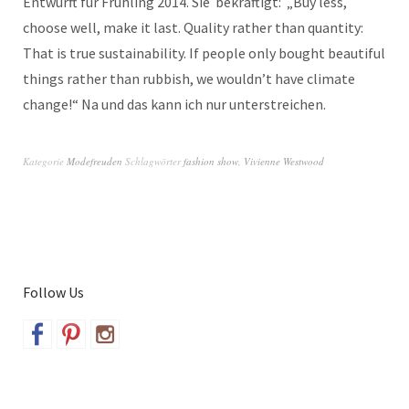
Entwürft für Frühling 2014. Sie bekräftigt: „Buy less,
choose well, make it last. Quality rather than quantity:
That is true sustainability. If people only bought beautiful
things rather than rubbish, we wouldn’t have climate
change!“ Na und das kann ich nur unterstreichen.
Kategorie
Modefreuden
Schlagwörter
fashion show
,
Vivienne Westwood
Follow Us