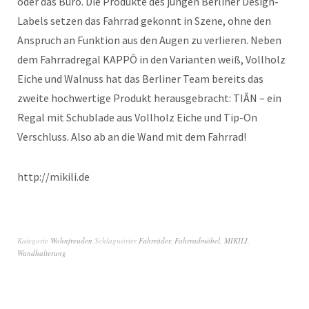
oder das Büro. Die Produkte des jungen Berliner Design-
Labels setzen das Fahrrad gekonnt in Szene, ohne den
Anspruch an Funktion aus den Augen zu verlieren. Neben
dem Fahrradregal KAPPÔ in den Varianten weiß, Vollholz
Eiche und Walnuss hat das Berliner Team bereits das
zweite hochwertige Produkt herausgebracht: TIÂN – ein
Regal mit Schublade aus Vollholz Eiche und Tip-On
Verschluss. Also ab an die Wand mit dem Fahrrad!
http://mikili.de
Kategorie
Wohnfreuden
Schlagwörter
Fahrräder
,
Fahrradmöbel
,
MIKILI
,
Wandhalterung