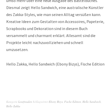
umso mehr über eine neue Ausgabe des Bastelbuches.
Diesmal zeigt Hello Sandwich, eine australische Künstler
des Zakka-Styles, wie man seinen Alltag versüßen kann.
Kreative Ideen zum Gestalten von Accessoires, Papeterie,
Scrapbooks und Dekoration sind in diesem Buch
versammelt und charmant erklärt. Allesamt sind die
Projekte leicht nachzuvollziehen und schnell
umzusetzen.
Hello Zakka, Hello Sandwich (Ebony Bizys), Fische Edition
Kategorie
Lesefreuden
Schlagwörter
Ebony Bizys
,
Fische Edition
,
Hello Sandwich
,
Hello Zakka