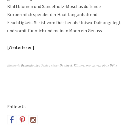
Blattblumen und Sandelholz-Moschus duftende
Körpermilch spendet der Haut langanhaltend
Feuchtigkeit. Sie ist vom Duft her als Unisex-Duft angelegt
und somit für mich und meinen Mann ein Genuss.
Weiterlesen
Kategorie
Beautyfreuden
Schlagwörter
Duschgel
,
Körpercreme
,
korres
,
Neue Düfte
Follow Us