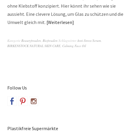
ohne Klebstoff konzipiert. Hier könnt ihr sehen wie sie
aussieht. Eine clevere Lösung, um Glas zu schützen und die
Umwelt gleich mit.
Weiterlesen
Kategorie
Beautyfreuden
,
Biofreuden
Schlagwörter
Anti-Stress Serum
,
BIRKENSTOCK NATURAL SKIN CARE
,
Calming Face Oil
Follow Us
Plastikfreie Supermärkte